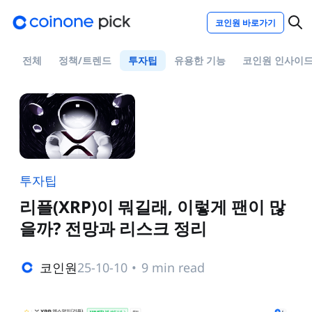
코인원 바로가기
전체
정책/트렌드
투자팁
유용한 기능
코인원 인사이
투자팁
리플(XRP)이 뭐길래, 이렇게 팬이 많
을까? 전망과 리스크 정리
코인원
25-10-10
•
9 min read